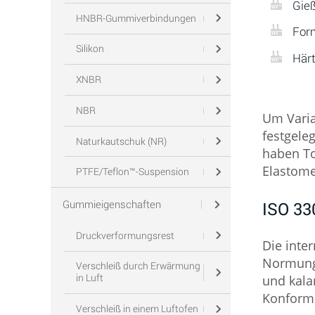
Gie
HNBR-Gummiverbindungen
For
Silikon
Här
XNBR
NBR
Um Varia
festgele
Naturkautschuk (NR)
haben To
Elastom
PTFE/Teflon™-Suspension
Gummieigenschaften
ISO 33
Druckverformungsrest
Die inte
Normungs
Verschleiß durch Erwärmung
in Luft
und kala
Konformi
Verschleiß in einem Luftofen