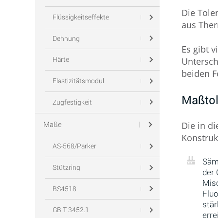
Die Tole
Flüssigkeitseffekte
aus Ther
Dehnung
Es gibt 
Härte
Untersch
beiden F
Elastizitätsmodul
Maßto
Zugfestigkeit
Maße
Die in d
Konstruk
AS-568/Parker
Sämt
Stützring
der 
Misc
BS4518
Fluo
stär
GB T 3452.1
erre