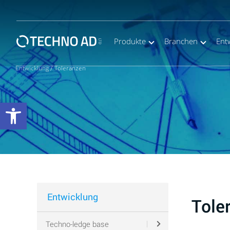
Produkte
Branchen
Ent
Entwicklung
/
Toleranzen
Werkzeugleiste öffnen
Entwicklung
Tole
Techno-ledge base