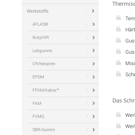
Thermisc
Werkstoffe
Tem
AFLAS®
Här
Butyl/IIR
Gus
Leitgummi
Gus
Mis
CR/Neopren
Sch
EPDM
FFKM/Kalrez™
Das Schr
FKM
Wer
FVMQ
Wer
SBR-Gummi