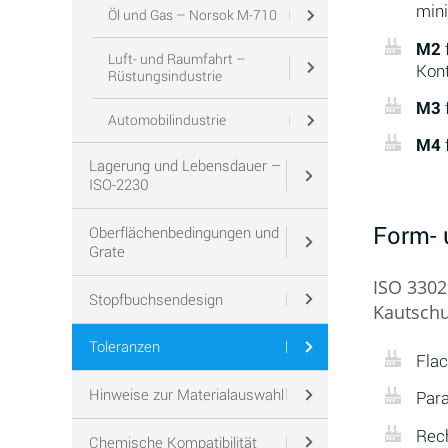
mini
Öl und Gas – Norsok M-710
M2
Luft- und Raumfahrt –
Kont
Rüstungsindustrie
M3
Automobilindustrie
M4
Lagerung und Lebensdauer –
ISO-2230
Form- 
Oberflächenbedingungen und
Grate
ISO 3302
Stopfbuchsendesign
Kautschu
Toleranzen
Flac
Hinweise zur Materialauswahl
Para
Rech
Chemische Kompatibilität