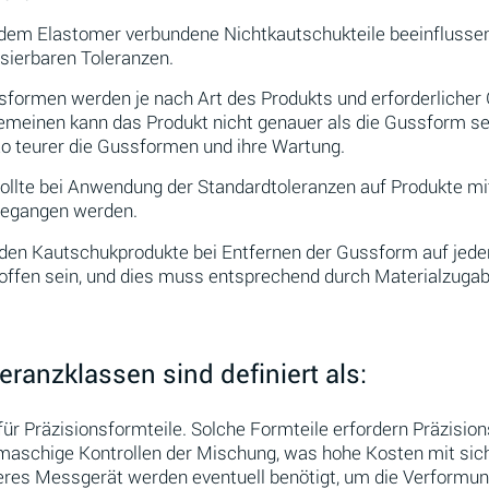
dem Elastomer verbundene Nichtkautschukteile beeinflusse
isierbaren Toleranzen.
formen werden je nach Art des Produkts und erforderlicher G
emeinen kann das Produkt nicht genauer als die Gussform sein
o teurer die Gussformen und ihre Wartung.
ollte bei Anwendung der Standardtoleranzen auf Produkte mi
gegangen werden.
en Kautschukprodukte bei Entfernen der Gussform auf jeden
offen sein, und dies muss entsprechend durch Materialzugab
eranzklassen sind definiert als:
für Präzisionsformteile. Solche Formteile erfordern Präzis
aschige Kontrollen der Mischung, was hohe Kosten mit sich 
eres Messgerät werden eventuell benötigt, um die Verformu