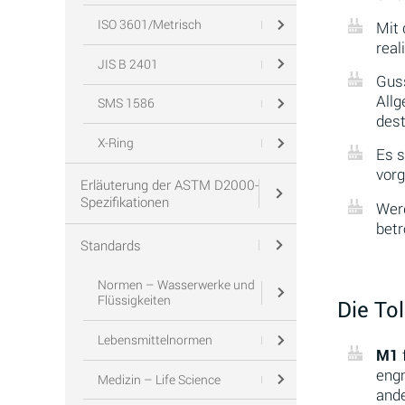
ISO 3601/Metrisch
Mit 
real
JIS B 2401
Guss
Allg
SMS 1586
dest
X-Ring
Es s
vor
Erläuterung der ASTM D2000-
Spezifikationen
Werd
betr
Standards
Normen – Wasserwerke und
Flüssigkeiten
Die Tol
Lebensmittelnormen
M1
engm
Medizin – Life Science
and