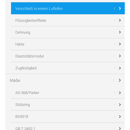
Verschleiß in einem Luftofen
Flüssigkeitseffekte
Dehnung
Härte
Elastizitätsmodul
Zugfestigkeit
Maße
AS-568/Parker
Stützring
BS4518
GB T 3452.1