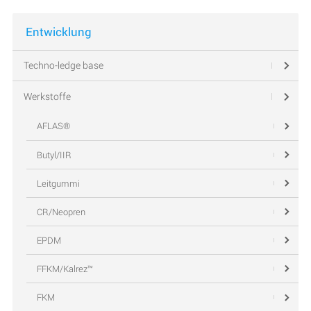
Entwicklung
Techno-ledge base
Werkstoffe
AFLAS®
Butyl/IIR
Leitgummi
CR/Neopren
EPDM
FFKM/Kalrez™
FKM