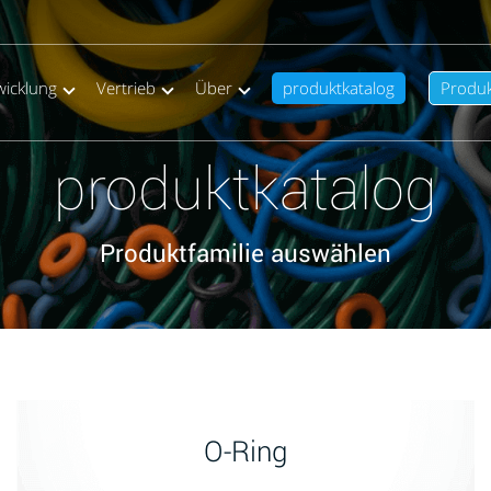
wicklung
Vertrieb
Über
produktkatalog
Produ
produktkatalog
Produktfamilie auswählen
O-Ring