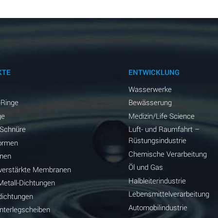
KTE
ENTWICKLUNG
Wasserwerke
-Ringe
Bewässerung
ge
Medizin/Life Science
-Schnüre
Luft- und Raumfahrt –
Rüstungsindustrie
ormen
Chemische Verarbeitung
nen
Öl und Gas
erstärkte Membranen
Halbleiterindustrie
etall-Dichtungen
Lebensmittelverarbeitung
dichtungen
Automobilindustrie
terlegscheiben