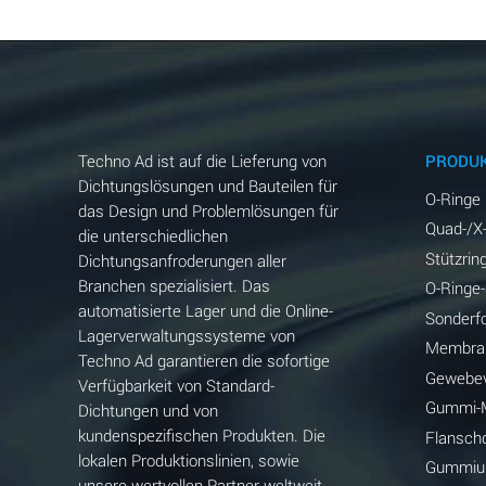
Techno Ad ist auf die Lieferung von
PRODU
Dichtungslösungen und Bauteilen für
O-Ringe
das Design und Problemlösungen für
Quad-/X
die unterschiedlichen
Stützrin
Dichtungsanfroderungen aller
Branchen spezialisiert. Das
O-Ringe
automatisierte Lager und die Online-
Sonderf
Lagerverwaltungssysteme von
Membra
Techno Ad garantieren die sofortige
Gewebev
Verfügbarkeit von Standard-
Gummi-M
Dichtungen und von
kundenspezifischen Produkten. Die
Flansch
lokalen Produktionslinien, sowie
Gummiun
unsere wertvollen Partner weltweit