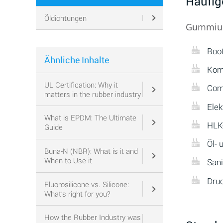
Häufi
Öldichtungen
Gummiunt
Boo
Ähnliche Inhalte
Kom
UL Certification: Why it
Com
matters in the rubber industry
Ele
What is EPDM: The Ultimate
HLK
Guide
Öl-
Buna-N (NBR): What is it and
When to Use it
San
Dru
Fluorosilicone vs. Silicone:
What’s right for you?
How the Rubber Industry was