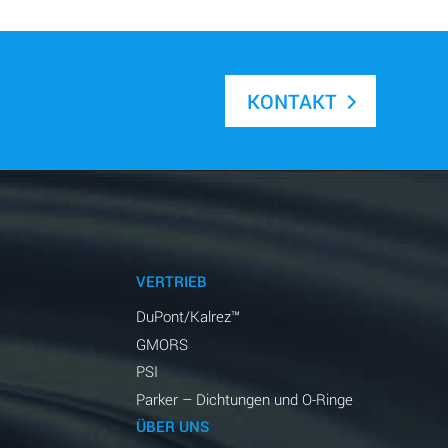
KONTAKT
VERTRIEB
DuPont/Kalrez™
GMORS
PSI
Parker – Dichtungen und O-Ringe
ÜBER UNS