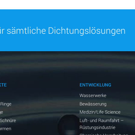
für sämtliche Dichtungslösungen
KTE
ENTWICKLUNG
Wasserwerke
-Ringe
Bewässerung
ge
Medizin/Life Science
-Schnüre
Luft- und Raumfahrt –
Rüstungsindustrie
ormen