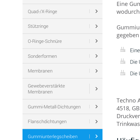
Eine Gum
wodurch 
Quad-/X-Ringe
Stützringe
Gummiunt
gegeben 
O-Ringe-Schnüre
Eine
Sonderformen
Die 
Membranen
Die 
Gewebeverstärkte
Membranen
Techno A
Gummi-Metall-Dichtungen
4518, GB
Druckver
Flanschdichtungen
Trinkwas
Gummiunterlegscheiben