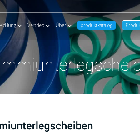
wicklung
Vertrieb
Über
produktkatalog
Produ
mmiunterlegschei
iunterlegscheiben