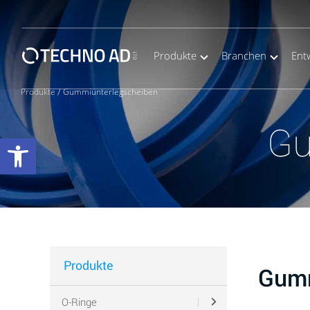
Produkte
Branchen
Ent
Produkte
/
Gummiunterlegscheiben
Gu
Werkzeugleiste öffnen
Produkte
Gumm
O-Ringe