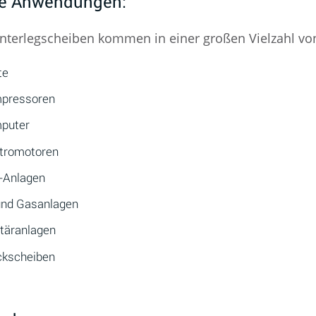
ge Anwendungen:
erlegscheiben kommen in einer großen Vielzahl von 
te
pressoren
puter
ktromotoren
-Anlagen
 und Gasanlagen
itäranlagen
ckscheiben