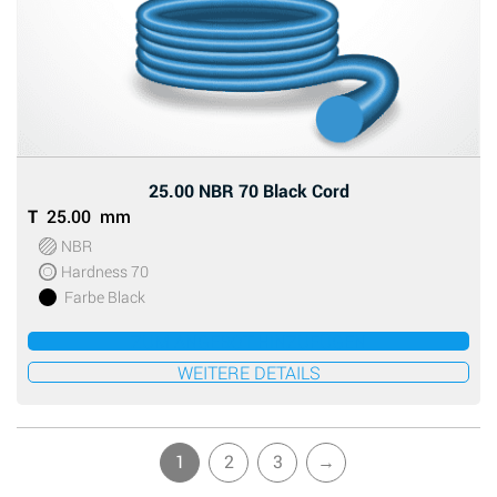
25.00 NBR 70 Black Cord
T
25.00 mm
NBR
Hardness 70
Farbe Black
ZUM ANGEBOT HINZUFÜGEN
WEITERE DETAILS
1
2
3
→