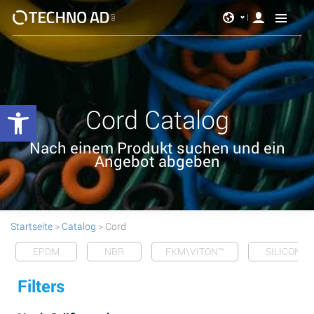
Werkzeugleiste öffnen
Cord Catalog
Nach einem Produkt suchen und ein
Angebot abgeben
Startseite
>
Catalog
> Cord
EPDM
NBR
FKM\VITON™
SILICONE
Filters