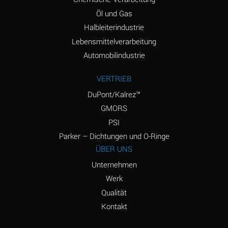
Amyl Acetate (Banana
D
Öl und Gas
Oil)
Halbleiterindustrie
Lebensmittelverarbeitung
Amyl Alcohol
D
Automobilindustrie
Amyl Borate
*
VERTRIEB
Amyl
D
Chloronapthalene
DuPont/Kalrez™
GMORS
Amyl Napthalene
D
PSI
Aniline
D
Parker – Dichtungen und O-Ringe
ÜBER UNS
Aniline Dyes
C
Unternehmen
Aniline Hydrochloride
D
Werk
Qualität
Animal Fats
B
Kontakt
Ansul Ether
D
(Anesthetics)