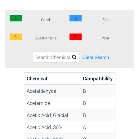
A
B
Good
Fair
C
D
Questionable
Poor
Clear Search
Chemical
Campatibility
Acetaldehyde
B
Acetamide
B
Acetic Acid, Glacial
B
Acetic Acid, 30%
A