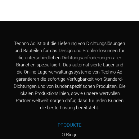
Aluminum Chloride
B
(Aqueous)
Aluminum Fluoride
B
(Aqueous)
Aluminum Nitrate
B
Techno Ad ist auf die Lieferung von Dichtungslösungen
(Aqueous)
und Bauteilen für das Design und Problemlösungen für
die unterschiedlichen Dichtungsanfroderungen aller
Aluminum Phosphate
A
Branchen spezialisiert. Das automatisierte Lager und
(Aqueous)
die Online-Lagerverwaltungssysteme von Techno Ad
Aluminum Sulfate
A
garantieren die sofortige Verfügbarkeit von Standard-
(Aqueous)
Dichtungen und von kundenspezifischen Produkten. Die
lokalen Produktionslinien, sowie unsere wertvollen
Ammonia Anhydrous
C
Partner weltweit sorgen dafür, dass für jeden Kunden
die beste Lösung bereitsteht.
Ammonia Gas (cold)
A
Ammonia Gas (hot)
A
PRODUKTE
Ammonium Carbonate
*
O-Ringe