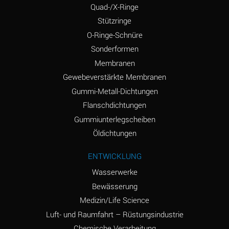
(Aqueous)
Quad-/X-Ringe
Stützringe
Ammonium Chloride
*
(Aqueous)
O-Ringe-Schnüre
Sonderformen
Ammonium Hydroxide
A
Membranen
(conc.)
Gewebeverstärkte Membranen
Ammonium Nitrate
*
Gummi-Metall-Dichtungen
(Aqueous)
Flanschdichtungen
Ammonium Nitrite
B
Gummiunterlegscheiben
(Aqueous)
Öldichtungen
Ammonium Persulfate
*
ENTWICKLUNG
(Aqueous)
Wasserwerke
Ammonium Phosphate
A
Bewässerung
(Aqueous)
Medizin/Life Science
Ammonium Sulfate
*
Luft- und Raumfahrt – Rüstungsindustrie
(Aqueous)
Chemische Verarbeitung