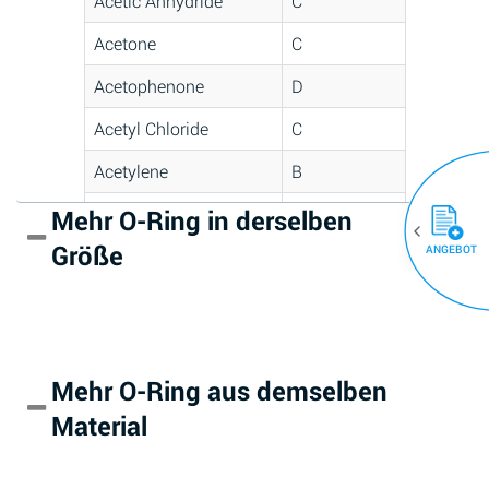
Acetic Anhydride
C
Acetone
C
Acetophenone
D
Acetyl Chloride
C
Acetylene
B
Acrlylonitrile
D
Mehr O-Ring in derselben
(30)
Größe
ANGEBOT
Adipic Acid
*
Alkazene
D
(Dibromoethylbenzene)
Alum-NH3-Cr-K
A
Mehr O-Ring aus demselben
(Aqueous)
Material
Aluminum Acetate
D
(Aqueous)