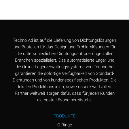
Aluminum Chloride
B
(Aqueous)
Aluminum Fluoride
B
(Aqueous)
Aluminum Nitrate
B
Techno Ad ist auf die Lieferung von Dichtungslösungen
(Aqueous)
und Bauteilen für das Design und Problemlösungen für
die unterschiedlichen Dichtungsanfroderungen aller
Aluminum Phosphate
A
Branchen spezialisiert. Das automatisierte Lager und
(Aqueous)
die Online-Lagerverwaltungssysteme von Techno Ad
Aluminum Sulfate
A
garantieren die sofortige Verfügbarkeit von Standard-
(Aqueous)
Dichtungen und von kundenspezifischen Produkten. Die
lokalen Produktionslinien, sowie unsere wertvollen
Ammonia Anhydrous
C
Partner weltweit sorgen dafür, dass für jeden Kunden
die beste Lösung bereitsteht.
Ammonia Gas (cold)
A
Ammonia Gas (hot)
A
PRODUKTE
Ammonium Carbonate
*
O-Ringe