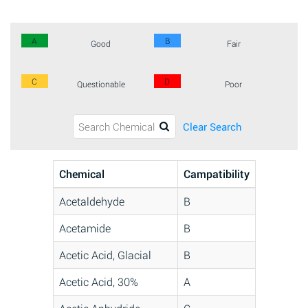
A
B
Good
Fair
C
D
Questionable
Poor
Clear Search
Chemical
Campatibility
Acetaldehyde
B
Acetamide
B
Acetic Acid, Glacial
B
Acetic Acid, 30%
A