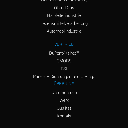
Amyl Acetate (Banana
D
Öl und Gas
Oil)
Halbleiterindustrie
Lebensmittelverarbeitung
Amyl Alcohol
D
Automobilindustrie
Amyl Borate
*
VERTRIEB
Amyl
D
Chloronapthalene
DuPont/Kalrez™
GMORS
Amyl Napthalene
D
PSI
Aniline
D
Parker – Dichtungen und O-Ringe
ÜBER UNS
Aniline Dyes
C
Unternehmen
Aniline Hydrochloride
D
Werk
Qualität
Animal Fats
B
Kontakt
Ansul Ether
D
(Anesthetics)