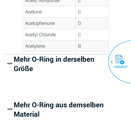
Acetic Anhydride
C
Acetone
C
Acetophenone
D
Acetyl Chloride
C
Acetylene
B
Acrlylonitrile
D
Mehr O-Ring in derselben
(30)
Größe
ANGEBOT
Adipic Acid
*
Alkazene
D
(Dibromoethylbenzene)
Alum-NH3-Cr-K
A
Mehr O-Ring aus demselben
(Aqueous)
Material
Aluminum Acetate
D
(Aqueous)