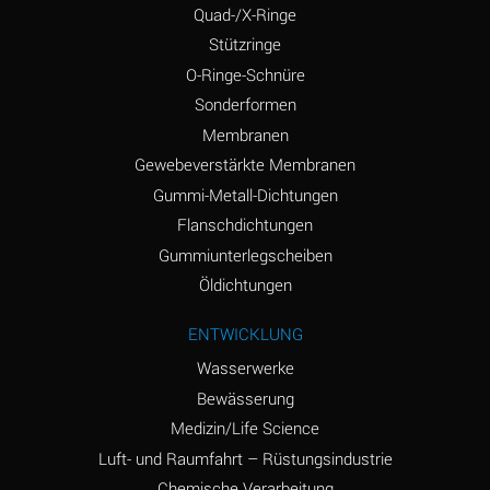
(Aqueous)
Quad-/X-Ringe
Stützringe
Ammonium Chloride
*
(Aqueous)
O-Ringe-Schnüre
Sonderformen
Ammonium Hydroxide
A
Membranen
(conc.)
Gewebeverstärkte Membranen
Ammonium Nitrate
*
Gummi-Metall-Dichtungen
(Aqueous)
Flanschdichtungen
Ammonium Nitrite
B
Gummiunterlegscheiben
(Aqueous)
Öldichtungen
Ammonium Persulfate
*
ENTWICKLUNG
(Aqueous)
Wasserwerke
Ammonium Phosphate
A
Bewässerung
(Aqueous)
Medizin/Life Science
Ammonium Sulfate
*
Luft- und Raumfahrt – Rüstungsindustrie
(Aqueous)
Chemische Verarbeitung