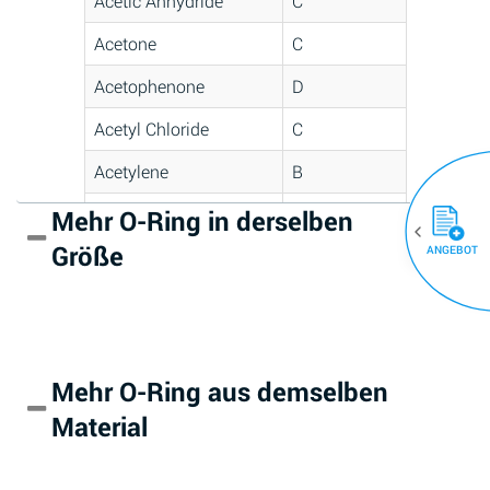
Acetic Anhydride
C
Acetone
C
Acetophenone
D
Acetyl Chloride
C
Acetylene
B
Acrlylonitrile
D
Mehr O-Ring in derselben
(30)
Größe
ANGEBOT
Adipic Acid
*
Alkazene
D
(Dibromoethylbenzene)
Alum-NH3-Cr-K
A
Mehr O-Ring aus demselben
(Aqueous)
Material
Aluminum Acetate
D
(Aqueous)