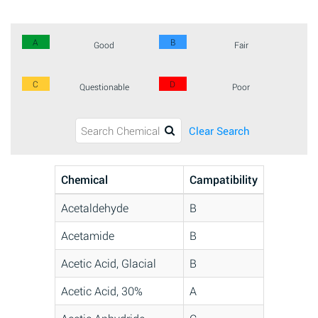
A
B
Good
Fair
C
D
Questionable
Poor
Clear Search
Chemical
Campatibility
Acetaldehyde
B
Acetamide
B
Acetic Acid, Glacial
B
Acetic Acid, 30%
A