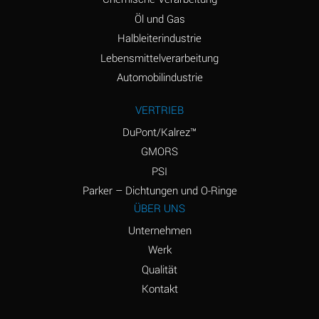
Amyl Acetate (Banana
D
Öl und Gas
Oil)
Halbleiterindustrie
Lebensmittelverarbeitung
Amyl Alcohol
D
Automobilindustrie
Amyl Borate
*
VERTRIEB
Amyl
D
Chloronapthalene
DuPont/Kalrez™
GMORS
Amyl Napthalene
D
PSI
Aniline
D
Parker – Dichtungen und O-Ringe
ÜBER UNS
Aniline Dyes
C
Unternehmen
Aniline Hydrochloride
D
Werk
Qualität
Animal Fats
B
Kontakt
Ansul Ether
D
(Anesthetics)