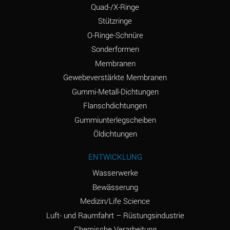
(Aqueous)
Quad-/X-Ringe
Stützringe
Ammonium Chloride
*
(Aqueous)
O-Ringe-Schnüre
Sonderformen
Ammonium Hydroxide
A
Membranen
(conc.)
Gewebeverstärkte Membranen
Ammonium Nitrate
*
Gummi-Metall-Dichtungen
(Aqueous)
Flanschdichtungen
Ammonium Nitrite
B
Gummiunterlegscheiben
(Aqueous)
Öldichtungen
Ammonium Persulfate
*
ENTWICKLUNG
(Aqueous)
Wasserwerke
Ammonium Phosphate
A
Bewässerung
(Aqueous)
Medizin/Life Science
Ammonium Sulfate
*
Luft- und Raumfahrt – Rüstungsindustrie
(Aqueous)
Chemische Verarbeitung