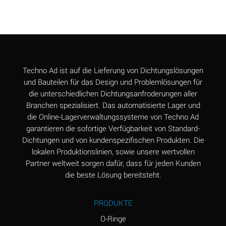
Aluminum Chloride
B
(Aqueous)
Aluminum Fluoride
B
(Aqueous)
Aluminum Nitrate
B
Techno Ad ist auf die Lieferung von Dichtungslösungen
(Aqueous)
und Bauteilen für das Design und Problemlösungen für
die unterschiedlichen Dichtungsanfroderungen aller
Aluminum Phosphate
A
Branchen spezialisiert. Das automatisierte Lager und
(Aqueous)
die Online-Lagerverwaltungssysteme von Techno Ad
Aluminum Sulfate
A
garantieren die sofortige Verfügbarkeit von Standard-
(Aqueous)
Dichtungen und von kundenspezifischen Produkten. Die
lokalen Produktionslinien, sowie unsere wertvollen
Ammonia Anhydrous
C
Partner weltweit sorgen dafür, dass für jeden Kunden
die beste Lösung bereitsteht.
Ammonia Gas (cold)
A
Ammonia Gas (hot)
A
PRODUKTE
Ammonium Carbonate
*
O-Ringe