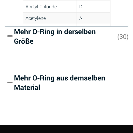
Acetyl Chloride
D
Acetylene
A
Acrlylonitrile
D
Mehr O-Ring in derselben
(30)
Größe
Adipic Acid
A
Alkazene
D
(Dibromoethylbenzene)
Alum-NH3-Cr-K
A
Mehr O-Ring aus demselben
(Aqueous)
Material
Aluminum Acetate
A
(Aqueous)
Aluminum Chloride
A
(Aqueous)
Aluminum Fluoride
A
(Aqueous)