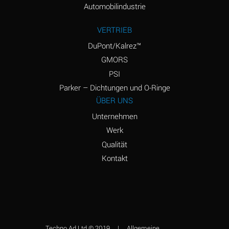
Automobilindustrie
Amyl Borate
D
VERTRIEB
Amyl
D
Chloronapthalene
DuPont/Kalrez™
GMORS
Amyl Napthalene
D
PSI
Aniline
A
Parker – Dichtungen und O-Ringe
ÜBER UNS
Aniline Dyes
A
Unternehmen
Aniline Hydrochloride
B
Werk
Qualität
Animal Fats
B
Kontakt
Ansul Ether
C
(Anesthetics)
Aqua Regia
C
Aroclor, 1248
C
Techno Ad Ltd © 2019
|
Allgemeine