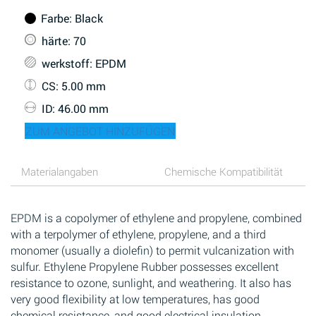
Farbe
: Black
härte
: 70
werkstoff
: EPDM
CS
: 5.00 mm
ID
: 46.00 mm
ZUM ANGEBOT HINZUFÜGEN
Materialangaben
Chemische Kompatibilität
EPDM is a copolymer of ethylene and propylene, combined
with a terpolymer of ethylene, propylene, and a third
monomer (usually a diolefin) to permit vulcanization with
sulfur. Ethylene Propylene Rubber possesses excellent
resistance to ozone, sunlight, and weathering. It also has
very good flexibility at low temperatures, has good
chemical resistance, and good electrical insulation