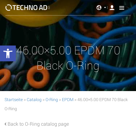
Werkzeugleiste öffnen
46.00×5.00 EPDM 70
Black O-Ring
Startseite
>
Catalog
>
O-Ring
>
EPDM
> 46.00×5.00 EPDM 70 Black
O-Ring
Back to O-Ring catalog page