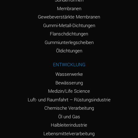
Ammonium Hydroxide
A
Membranen
(conc.)
Gewebeverstärkte Membranen
Ammonium Nitrate
A
Gummi-Metall-Dichtungen
(Aqueous)
Flanschdichtungen
Ammonium Nitrite
A
Gummiunterlegscheiben
(Aqueous)
Öldichtungen
Ammonium Persulfate
A
ENTWICKLUNG
(Aqueous)
Wasserwerke
Ammonium Phosphate
A
Bewässerung
(Aqueous)
Medizin/Life Science
Ammonium Sulfate
A
Luft- und Raumfahrt – Rüstungsindustrie
(Aqueous)
Chemische Verarbeitung
Amyl Acetate (Banana
C
Öl und Gas
Oil)
Halbleiterindustrie
Lebensmittelverarbeitung
Amyl Alcohol
A