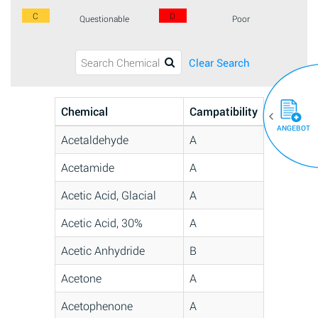
C
D
Questionable
Poor
Clear Search
Chemical
Campatibility
ANGEBOT
Acetaldehyde
A
Acetamide
A
Acetic Acid, Glacial
A
Acetic Acid, 30%
A
Acetic Anhydride
B
Acetone
A
Acetophenone
A