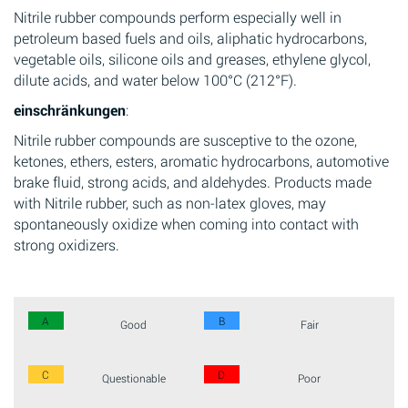
Nitrile rubber compounds perform especially well in
petroleum based fuels and oils, aliphatic hydrocarbons,
vegetable oils, silicone oils and greases, ethylene glycol,
dilute acids, and water below 100°C (212°F).
einschränkungen
:
Nitrile rubber compounds are susceptive to the ozone,
ketones, ethers, esters, aromatic hydrocarbons, automotive
brake fluid, strong acids, and aldehydes. Products made
with Nitrile rubber, such as non-latex gloves, may
spontaneously oxidize when coming into contact with
strong oxidizers.
A
B
Good
Fair
C
D
Questionable
Poor