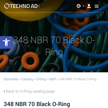
Werkzeugleiste öffnen
348 NBR 70 Black O-
Ring
Startseite
>
Catalog
>
O-Ring
>
NBR
> 348 NBR 70 Black O-Ring
Back to O-Ring catalog page
348 NBR 70 Black O-Ring