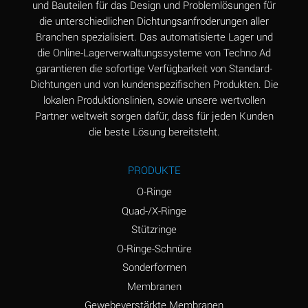
und Bauteilen für das Design und Problemlösungen für
die unterschiedlichen Dichtungsanfroderungen aller
Aluminum Phosphate
A
Branchen spezialisiert. Das automatisierte Lager und
(Aqueous)
die Online-Lagerverwaltungssysteme von Techno Ad
Aluminum Sulfate
A
garantieren die sofortige Verfügbarkeit von Standard-
(Aqueous)
Dichtungen und von kundenspezifischen Produkten. Die
lokalen Produktionslinien, sowie unsere wertvollen
Ammonia Anhydrous
B
Partner weltweit sorgen dafür, dass für jeden Kunden
die beste Lösung bereitsteht.
Ammonia Gas (cold)
A
Ammonia Gas (hot)
D
PRODUKTE
Ammonium Carbonate
D
O-Ringe
(Aqueous)
Quad-/X-Ringe
Stützringe
Ammonium Chloride
A
(Aqueous)
O-Ringe-Schnüre
Sonderformen
Ammonium Hydroxide
D
Membranen
(conc.)
Gewebeverstärkte Membranen