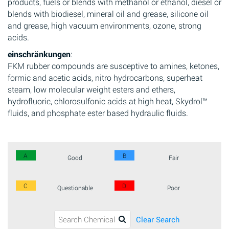
products, fuels or blends with methanol or ethanol, diesel or
blends with biodiesel, mineral oil and grease, silicone oil
and grease, high vacuum environments, ozone, strong
acids.
einschränkungen
:
FKM rubber compounds are susceptive to amines, ketones,
formic and acetic acids, nitro hydrocarbons, superheat
steam, low molecular weight esters and ethers,
hydrofluoric, chlorosulfonic acids at high heat, Skydrol™
fluids, and phosphate ester based hydraulic fluids.
A
B
Good
Fair
C
D
Questionable
Poor
Clear Search