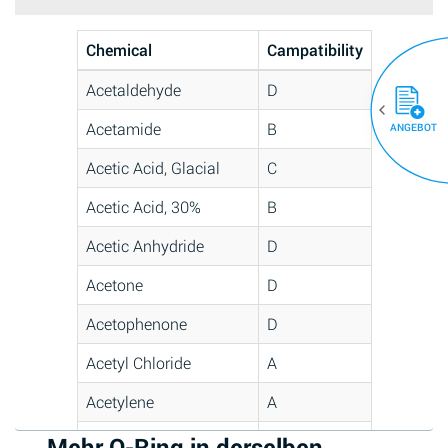
Chemical
Campatibility
Acetaldehyde
D
Acetamide
B
ANGEBOT
Acetic Acid, Glacial
C
Acetic Acid, 30%
B
Acetic Anhydride
D
Acetone
D
Acetophenone
D
Acetyl Chloride
A
Acetylene
A
Acrlylonitrile
C
Mehr O-Ring in derselben