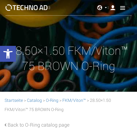
Werkzeugleiste öffnen
28.50×1.50 FKM/Viton™
75 BROWN O-Ring
Startseite
>
Catalog
>
O-Ring
>
FKM/Viton™
> 28.50×1.50
FKM/Viton™ 75 BROWN O-Ring
Back to O-Ring catalog page