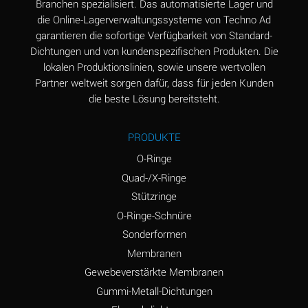
Branchen spezialisiert. Das automatisierte Lager und
(Aqueous)
die Online-Lagerverwaltungssysteme von Techno Ad
Aluminum Sulfate
A
garantieren die sofortige Verfügbarkeit von Standard-
(Aqueous)
Dichtungen und von kundenspezifischen Produkten. Die
lokalen Produktionslinien, sowie unsere wertvollen
Ammonia Anhydrous
D
Partner weltweit sorgen dafür, dass für jeden Kunden
die beste Lösung bereitsteht.
Ammonia Gas (cold)
D
Ammonia Gas (hot)
D
PRODUKTE
Ammonium Carbonate
A
O-Ringe
(Aqueous)
Quad-/X-Ringe
Stützringe
Ammonium Chloride
A
(Aqueous)
O-Ringe-Schnüre
Sonderformen
Ammonium Hydroxide
B
Membranen
(conc.)
Gewebeverstärkte Membranen
Ammonium Nitrate
A
Gummi-Metall-Dichtungen
(Aqueous)