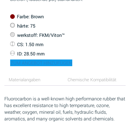
Farbe
: Brown
härte
: 75
werkstoff
: FKM/Viton™
CS
: 1.50 mm
ID
: 28.50 mm
ZUM ANGEBOT HINZUFÜGEN
Materialangaben
Chemische Kompatibilität
Fluorocarbon is a well-known high performance rubber that
has excellent resistance to high temperature, ozone,
weather, oxygen, mineral oil, fuels, hydraulic fluids,
aromatics, and many organic solvents and chemicals.