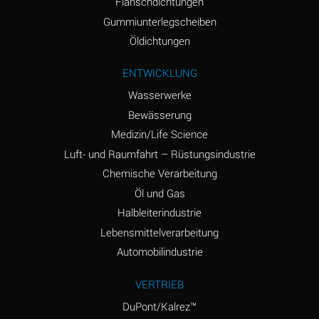
Flanschdichtungen
Ammonium Nitrite
A
Gummiunterlegscheiben
(Aqueous)
Öldichtungen
Ammonium Persulfate
A
ENTWICKLUNG
(Aqueous)
Wasserwerke
Ammonium Phosphate
A
Bewässerung
(Aqueous)
Medizin/Life Science
Ammonium Sulfate
B
Luft- und Raumfahrt – Rüstungsindustrie
(Aqueous)
Chemische Verarbeitung
Amyl Acetate (Banana
D
Öl und Gas
Oil)
Halbleiterindustrie
Lebensmittelverarbeitung
Amyl Alcohol
B
Automobilindustrie
Amyl Borate
A
VERTRIEB
Amyl
A
Chloronapthalene
DuPont/Kalrez™