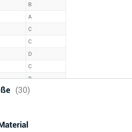
B
A
C
C
D
C
B
röße
(30)
D
*
D
aterial
A