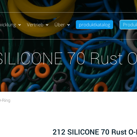
wicklung
Vertrieb
Über
produktkatalog
Produ
SILICONE 70 Rust O
O-Ring
212 SILICONE 70 Rust O-