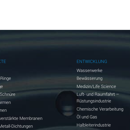
D
B
B
B
A
KTE
ENTWICKLUNG
A
Wasserwerke
-Ringe
Bewässerung
C
ge
Medizin/Life Science
A
-Schnüre
Luft- und Raumfahrt –
Rüstungsindustrie
ormen
A
Chemische Verarbeitung
nen
Öl und Gas
*
erstärkte Membranen
Halbleiterindustrie
etall-Dichtungen