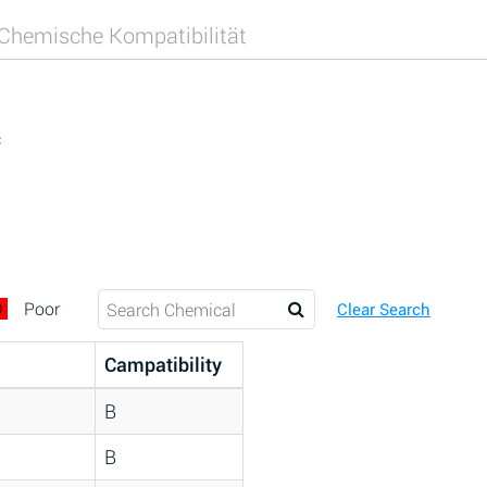
Chemische Kompatibilität
c
D
Poor
Clear Search
Campatibility
B
B