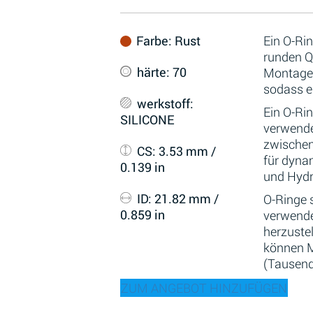
Farbe
: Rust
Ein O-Ri
runden Qu
härte
: 70
Montage 
sodass er
werkstoff
:
Ein O-Ri
SILICONE
verwende
zwischen
CS
: 3.53 mm /
für dyna
0.139 in
und Hydr
ID
: 21.82 mm /
O-Ringe 
0.859 in
verwende
herzustel
können M
(Tausend
ZUM ANGEBOT HINZUFÜGEN