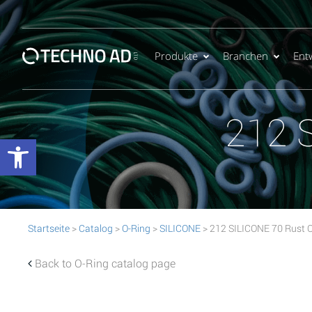
Produkte
Branchen
Ent
212 
Werkzeugleiste öffnen
Startseite
>
Catalog
>
O-Ring
>
SILICONE
> 212 SILICONE 70 Rust 
Back to O-Ring catalog page