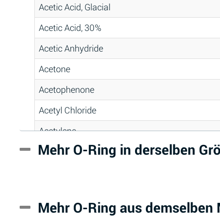
Acetic Acid, Glacial
Acetic Acid, 30%
Acetic Anhydride
Acetone
Acetophenone
Acetyl Chloride
Acetylene
Mehr O-Ring in derselben G
Acrlylonitrile
Adipic Acid
Alkazene (Dibromoethylbenzene)
Mehr O-Ring aus demselben M
Alum-NH3-Cr-K (Aqueous)