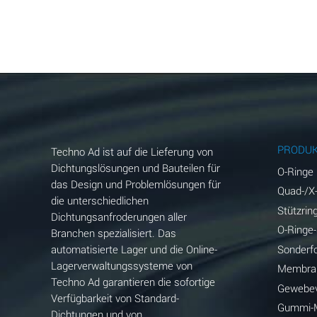
Aluminum Acetate (Aqueous)
Aluminum Chloride (Aqueous)
Aluminum Fluoride (Aqueous)
Aluminum Nitrate (Aqueous)
Aluminum Phosphate (Aqueous)
PRODU
Techno Ad ist auf die Lieferung von
Aluminum Sulfate (Aqueous)
Dichtungslösungen und Bauteilen für
O-Ringe
das Design und Problemlösungen für
Quad-/X
Ammonia Anhydrous
die unterschiedlichen
Stützrin
Dichtungsanfroderungen aller
Ammonia Gas (cold)
O-Ringe
Branchen spezialisiert. Das
automatisierte Lager und die Online-
Sonderf
Ammonia Gas (hot)
Lagerverwaltungssysteme von
Membra
Techno Ad garantieren die sofortige
Ammonium Carbonate (Aqueous)
Gewebev
Verfügbarkeit von Standard-
Gummi-M
Dichtungen und von