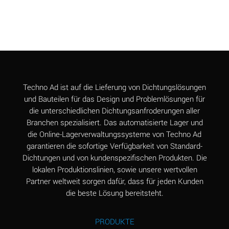
(Aqueous)
Aluminum Chloride
B
(Aqueous)
Aluminum Fluoride
B
(Aqueous)
Aluminum Nitrate
B
Techno Ad ist auf die Lieferung von Dichtungslösungen
(Aqueous)
und Bauteilen für das Design und Problemlösungen für
die unterschiedlichen Dichtungsanfroderungen aller
Aluminum Phosphate
A
Branchen spezialisiert. Das automatisierte Lager und
(Aqueous)
die Online-Lagerverwaltungssysteme von Techno Ad
Aluminum Sulfate
A
garantieren die sofortige Verfügbarkeit von Standard-
(Aqueous)
Dichtungen und von kundenspezifischen Produkten. Die
lokalen Produktionslinien, sowie unsere wertvollen
Ammonia Anhydrous
C
Partner weltweit sorgen dafür, dass für jeden Kunden
die beste Lösung bereitsteht.
Ammonia Gas (cold)
A
Ammonia Gas (hot)
A
PRODUKTE