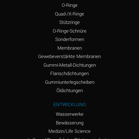
Ammonium Carbonate
*
O-Ringe
(Aqueous)
Quad-/X-Ringe
Stützringe
Ammonium Chloride
*
(Aqueous)
O-Ringe-Schnüre
Sonderformen
Ammonium Hydroxide
A
Membranen
(conc.)
Gewebeverstärkte Membranen
Ammonium Nitrate
*
Gummi-Metall-Dichtungen
(Aqueous)
Flanschdichtungen
Ammonium Nitrite
B
Gummiunterlegscheiben
(Aqueous)
Öldichtungen
Ammonium Persulfate
*
ENTWICKLUNG
(Aqueous)
Wasserwerke
Ammonium Phosphate
A
Bewässerung
(Aqueous)
Medizin/Life Science
Ammonium Sulfate
*