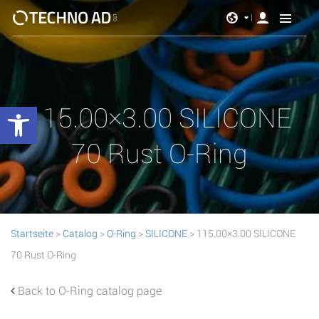
Werkzeugleiste öffnen
115.00×3.00 SILICONE
70 Rust O-Ring
Startseite
>
Catalog
>
O-Ring
>
SILICONE
> 115.00×3.00 SILICONE
70 Rust O-Ring
Back to O-Ring catalog page