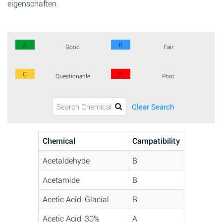
eigenschaften.
A
B
Good
Fair
C
D
Questionable
Poor
Clear Search
Chemical
Campatibility
Acetaldehyde
B
Acetamide
B
Acetic Acid, Glacial
B
Acetic Acid, 30%
A