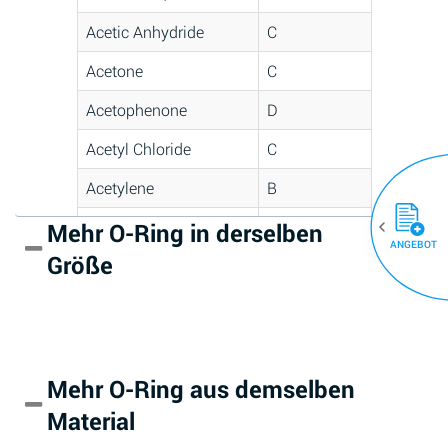
Acetic Anhydride
C
Acetone
C
Acetophenone
D
Acetyl Chloride
C
Acetylene
B
Acrlylonitrile
D
Mehr O-Ring in derselben
(30)
ANGEBOT
Größe
Adipic Acid
*
Alkazene
D
(Dibromoethylbenzene)
Alum-NH3-Cr-K
A
Mehr O-Ring aus demselben
(Aqueous)
Material
Aluminum Acetate
D