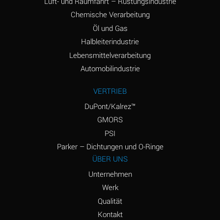
Luft- und Raumfahrt – Rüstungsindustrie
(Aqueous)
Chemische Verarbeitung
Amyl Acetate (Banana
D
Öl und Gas
Oil)
Halbleiterindustrie
Lebensmittelverarbeitung
Amyl Alcohol
D
Automobilindustrie
Amyl Borate
*
VERTRIEB
Amyl
D
Chloronapthalene
DuPont/Kalrez™
GMORS
Amyl Napthalene
D
PSI
Aniline
D
Parker – Dichtungen und O-Ringe
ÜBER UNS
Aniline Dyes
C
Unternehmen
Aniline Hydrochloride
D
Werk
Qualität
Animal Fats
B
Kontakt