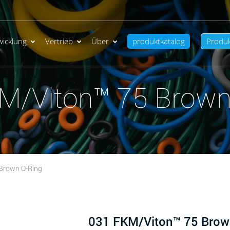
wicklung
Vertrieb
Über
produktkatalog
Produ
M/Viton™ 75 Brown
Brown O-Ring
031 FKM/Viton™ 75 Brow