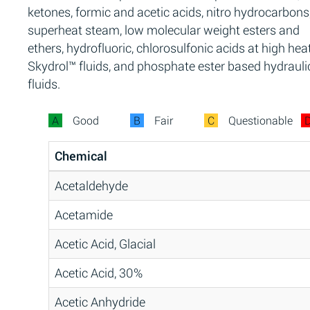
ketones, formic and acetic acids, nitro hydrocarbons
superheat steam, low molecular weight esters and
ethers, hydrofluoric, chlorosulfonic acids at high heat
Skydrol™ fluids, and phosphate ester based hydrauli
fluids.
A
Good
B
Fair
C
Questionable
Chemical
Acetaldehyde
Acetamide
Acetic Acid, Glacial
Acetic Acid, 30%
Acetic Anhydride