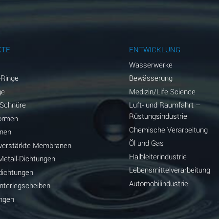
A
A
A
KTE
ENTWICKLUNG
A
Wasserwerke
-Ringe
Bewässerung
D
ge
Medizin/Life Science
D
-Schnüre
Luft- und Raumfahrt –
Rüstungsindustrie
ormen
D
Chemische Verarbeitung
nen
Öl und Gas
A
erstärkte Membranen
Halbleiterindustrie
etall-Dichtungen
A
Lebensmittelverarbeitung
dichtungen
Automobilindustrie
B
terlegscheiben
ungen
A