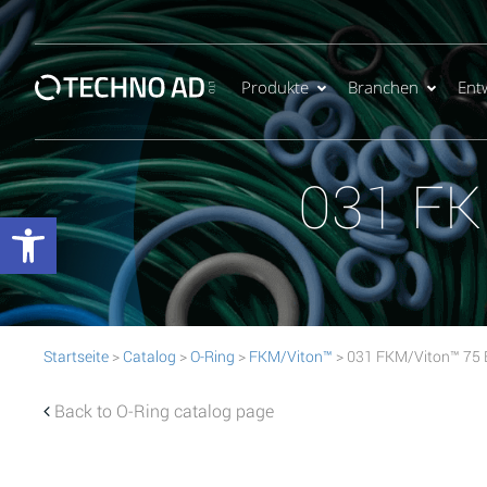
Produkte
Branchen
Ent
031 FK
Werkzeugleiste öffnen
Startseite
>
Catalog
>
O-Ring
>
FKM/Viton™
> 031 FKM/Viton™ 75 
Back to O-Ring catalog page