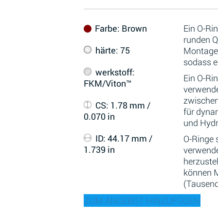
Farbe
: Brown
Ein O-Ri
runden Qu
härte
: 75
Montage 
sodass er
werkstoff
:
Ein O-Ri
FKM/Viton™
verwende
zwischen
CS
: 1.78 mm /
für dyna
0.070 in
und Hydr
ID
: 44.17 mm /
O-Ringe 
1.739 in
verwende
herzustel
können M
(Tausend
ZUM ANGEBOT HINZUFÜGEN