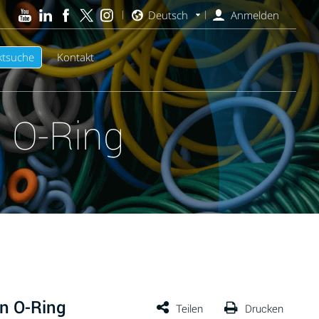
Deutsch
Anmelden
ktsuche
Kontakt
 O-Ring
n O-Ring