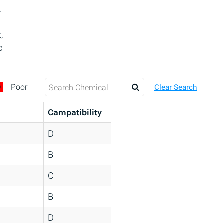
,
,
c
D
Poor
Clear Search
Campatibility
D
B
C
B
D