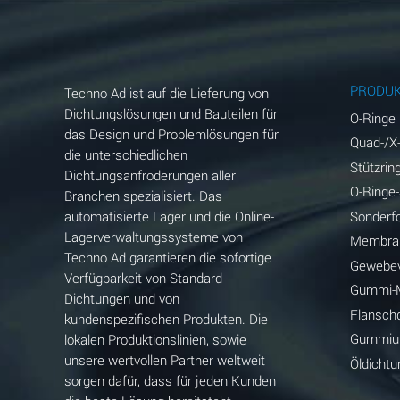
Aluminum Fluoride (Aqueous)
Aluminum Nitrate (Aqueous)
Aluminum Phosphate (Aqueous)
PRODU
Techno Ad ist auf die Lieferung von
Aluminum Sulfate (Aqueous)
Dichtungslösungen und Bauteilen für
O-Ringe
das Design und Problemlösungen für
Quad-/X
Ammonia Anhydrous
die unterschiedlichen
Stützrin
Dichtungsanfroderungen aller
Ammonia Gas (cold)
O-Ringe
Branchen spezialisiert. Das
automatisierte Lager und die Online-
Sonderf
Ammonia Gas (hot)
Lagerverwaltungssysteme von
Membra
Techno Ad garantieren die sofortige
Ammonium Carbonate (Aqueous)
Gewebev
Verfügbarkeit von Standard-
Gummi-M
Dichtungen und von
Ammonium Chloride (Aqueous)
Flansch
kundenspezifischen Produkten. Die
Ammonium Hydroxide (conc.)
Gummiun
lokalen Produktionslinien, sowie
unsere wertvollen Partner weltweit
Öldicht
Ammonium Nitrate (Aqueous)
sorgen dafür, dass für jeden Kunden