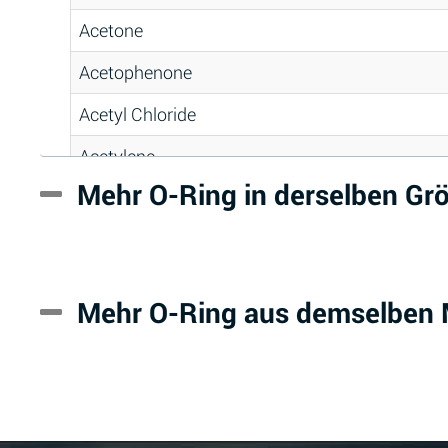
Acetone
Acetophenone
Acetyl Chloride
Acetylene
Mehr O-Ring in derselben G
Acrlylonitrile
Adipic Acid
Alkazene (Dibromoethylbenzene)
Mehr O-Ring aus demselben M
Alum-NH3-Cr-K (Aqueous)
Aluminum Acetate (Aqueous)
Aluminum Chloride (Aqueous)