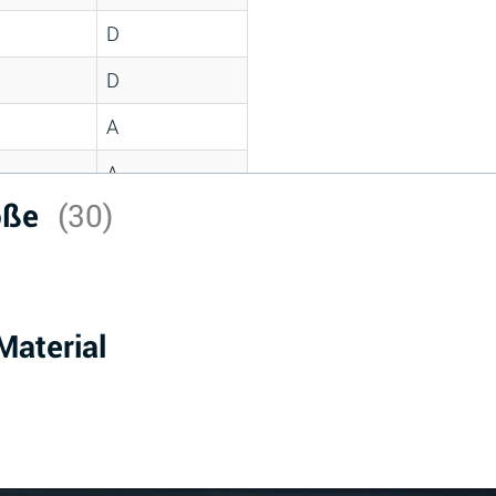
D
D
A
A
röße
(30)
C
A
B
aterial
D
D
A