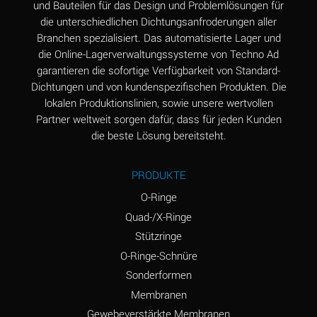
und Bauteilen für das Design und Problemlösungen für
die unterschiedlichen Dichtungsanfroderungen aller
Aluminum Phosphate
A
Branchen spezialisiert. Das automatisierte Lager und
(Aqueous)
die Online-Lagerverwaltungssysteme von Techno Ad
Aluminum Sulfate
A
garantieren die sofortige Verfügbarkeit von Standard-
(Aqueous)
Dichtungen und von kundenspezifischen Produkten. Die
lokalen Produktionslinien, sowie unsere wertvollen
Ammonia Anhydrous
B
Partner weltweit sorgen dafür, dass für jeden Kunden
die beste Lösung bereitsteht.
Ammonia Gas (cold)
A
Ammonia Gas (hot)
D
PRODUKTE
Ammonium Carbonate
D
O-Ringe
(Aqueous)
Quad-/X-Ringe
Stützringe
Ammonium Chloride
A
(Aqueous)
O-Ringe-Schnüre
Sonderformen
Ammonium Hydroxide
D
Membranen
(conc.)
Gewebeverstärkte Membranen