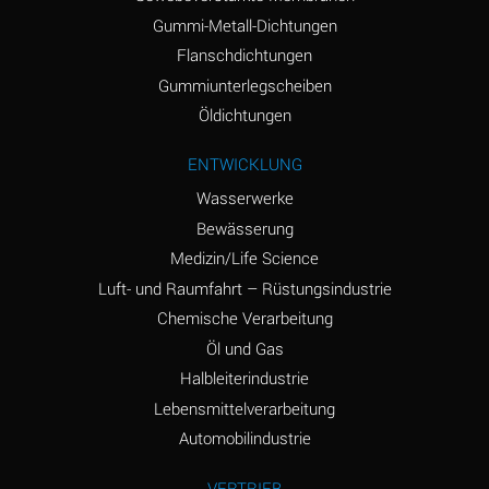
Ammonium Nitrate
A
Gummi-Metall-Dichtungen
(Aqueous)
Flanschdichtungen
Ammonium Nitrite
A
Gummiunterlegscheiben
(Aqueous)
Öldichtungen
Ammonium Persulfate
D
ENTWICKLUNG
(Aqueous)
Wasserwerke
Ammonium Phosphate
A
Bewässerung
(Aqueous)
Medizin/Life Science
Ammonium Sulfate
A
Luft- und Raumfahrt – Rüstungsindustrie
(Aqueous)
Chemische Verarbeitung
Amyl Acetate (Banana
D
Öl und Gas
Oil)
Halbleiterindustrie
Lebensmittelverarbeitung
Amyl Alcohol
B
Automobilindustrie
Amyl Borate
A
VERTRIEB