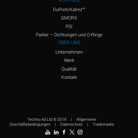
Amyl
D
Chloronapthalene
DuPont/Kalrez™
GMORS
Amyl Napthalene
D
PSI
Aniline
D
Parker – Dichtungen und O-Ringe
ÜBER UNS
Aniline Dyes
D
Unternehmen
Aniline Hydrochloride
B
Werk
Qualität
Animal Fats
A
Kontakt
Ansul Ether
C
(Anesthetics)
Aqua Regia
D
Aroclor, 1248
C
Techno Ad Ltd © 2019
|
Allgemeine
Aroclor, 1254
D
Geschäftsbedingungen
|
Datenschutz
|
Trademarks
Aroclor, 1260
A