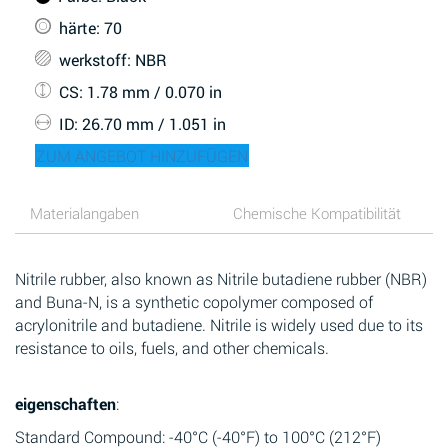
härte
: 70
werkstoff
: NBR
CS
: 1.78 mm / 0.070 in
ID
: 26.70 mm / 1.051 in
ZUM ANGEBOT HINZUFÜGEN
Materialangaben
Chemische Kompatibilität
Nitrile rubber, also known as Nitrile butadiene rubber (NBR)
and Buna-N, is a synthetic copolymer composed of
acrylonitrile and butadiene. Nitrile is widely used due to its
resistance to oils, fuels, and other chemicals.
eigenschaften
:
Standard Compound: -40°C (-40°F) to 100°C (212°F)