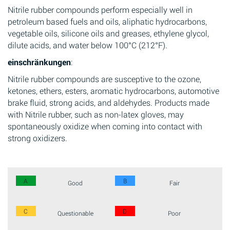
Nitrile rubber compounds perform especially well in
petroleum based fuels and oils, aliphatic hydrocarbons,
vegetable oils, silicone oils and greases, ethylene glycol,
dilute acids, and water below 100°C (212°F).
einschränkungen
:
Nitrile rubber compounds are susceptive to the ozone,
ketones, ethers, esters, aromatic hydrocarbons, automotive
brake fluid, strong acids, and aldehydes. Products made
with Nitrile rubber, such as non-latex gloves, may
spontaneously oxidize when coming into contact with
strong oxidizers.
A
B
Good
Fair
C
D
Questionable
Poor