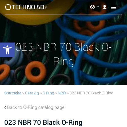
Werkzeugleiste öffnen
023 NBR 70 Black O-
Ring
Startseite
>
Catalog
>
O-Ring
>
NBR
> 023 NBR 70 Black O-Ring
Back to O-Ring catalog page
023 NBR 70 Black O-Ring