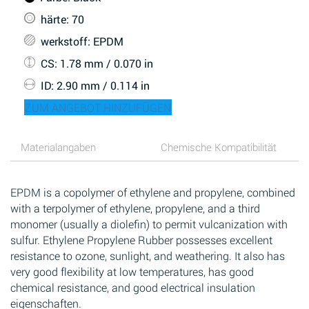
härte
: 70
werkstoff
: EPDM
CS
: 1.78 mm / 0.070 in
ID
: 2.90 mm / 0.114 in
ZUM ANGEBOT HINZUFÜGEN
Materialangaben
Chemische Kompatibilität
EPDM is a copolymer of ethylene and propylene, combined
with a terpolymer of ethylene, propylene, and a third
monomer (usually a diolefin) to permit vulcanization with
sulfur. Ethylene Propylene Rubber possesses excellent
resistance to ozone, sunlight, and weathering. It also has
very good flexibility at low temperatures, has good
chemical resistance, and good electrical insulation
eigenschaften.