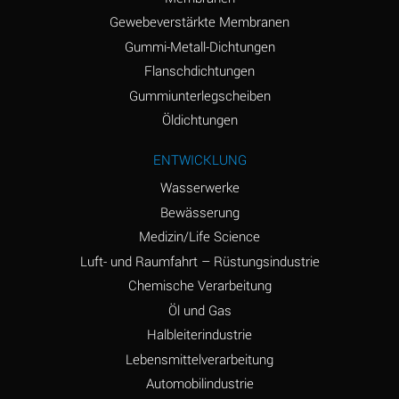
(conc.)
Gewebeverstärkte Membranen
Ammonium Nitrate
A
Gummi-Metall-Dichtungen
(Aqueous)
Flanschdichtungen
Ammonium Nitrite
A
Gummiunterlegscheiben
(Aqueous)
Öldichtungen
Ammonium Persulfate
A
ENTWICKLUNG
(Aqueous)
Wasserwerke
Ammonium Phosphate
A
Bewässerung
(Aqueous)
Medizin/Life Science
Ammonium Sulfate
A
Luft- und Raumfahrt – Rüstungsindustrie
(Aqueous)
Chemische Verarbeitung
Amyl Acetate (Banana
C
Öl und Gas
Oil)
Halbleiterindustrie
Lebensmittelverarbeitung
Amyl Alcohol
A
Automobilindustrie
Amyl Borate
D