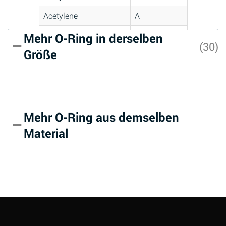
Acetylene
A
Acrlylonitrile
D
Mehr O-Ring in derselben
(30)
Größe
Adipic Acid
A
Alkazene
D
(Dibromoethylbenzene)
Alum-NH3-Cr-K
A
Mehr O-Ring aus demselben
(Aqueous)
Material
Aluminum Acetate
A
(Aqueous)
Aluminum Chloride
A
(Aqueous)
Aluminum Fluoride
A
(Aqueous)