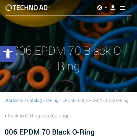
Werkzeugleiste öffnen
006 EPDM 70 Black O-
Ring
Startseite
>
Catalog
>
O-Ring
>
EPDM
> 006 EPDM 70 Black O-Ring
Back to O-Ring catalog page
006 EPDM 70 Black O-Ring