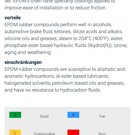
set. EPDM’s often have specialty coatings applied to
improve ease of installation or to reduce friction.
vorteile
:
EPDM rubber compounds perform well in alcohols,
automotive brake fluid, ketones, dilute acids and alkalis,
silicone oils and greases, steam to 204°C (400°F), water,
phosphate ester based hydraulic fluids Skydrol(R)), ozone,
aging and weathering.
einschränkungen
:
EPDM rubber compounds are susceptive to aliphatic and
aromatic hydrocarbons, di-ester based lubricants,
halogenated solvents, petroleum based oils and greases,
and have no resistance to hydrocarbon fluids.
A
B
Good
Fair
C
D
Questionable
Poor