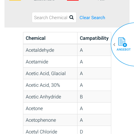
Clear Search
Chemical
Campatibility
Acetaldehyde
A
ANGEBOT
Acetamide
A
Acetic Acid, Glacial
A
Acetic Acid, 30%
A
Acetic Anhydride
B
Acetone
A
Acetophenone
A
Acetyl Chloride
D