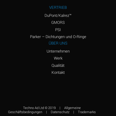
VERTRIEB
Amyl
D
Chloronapthalene
DuPont/Kalrez™
GMORS
Amyl Napthalene
D
PSI
Aniline
A
Parker – Dichtungen und O-Ringe
ÜBER UNS
Aniline Dyes
A
Unternehmen
Aniline Hydrochloride
B
Werk
Qualität
Animal Fats
B
Kontakt
Ansul Ether
C
(Anesthetics)
Aqua Regia
C
Aroclor, 1248
C
Techno Ad Ltd © 2019
|
Allgemeine
Aroclor, 1254
C
Geschäftsbedingungen
|
Datenschutz
|
Trademarks