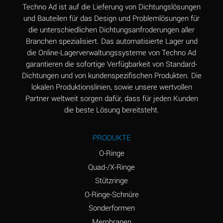
Aluminum Nitrate
A
Techno Ad ist auf die Lieferung von Dichtungslösungen
(Aqueous)
und Bauteilen für das Design und Problemlösungen für
die unterschiedlichen Dichtungsanfroderungen aller
Aluminum Phosphate
A
Branchen spezialisiert. Das automatisierte Lager und
(Aqueous)
die Online-Lagerverwaltungssysteme von Techno Ad
Aluminum Sulfate
A
garantieren die sofortige Verfügbarkeit von Standard-
(Aqueous)
Dichtungen und von kundenspezifischen Produkten. Die
lokalen Produktionslinien, sowie unsere wertvollen
Ammonia Anhydrous
A
Partner weltweit sorgen dafür, dass für jeden Kunden
die beste Lösung bereitsteht.
Ammonia Gas (cold)
A
Ammonia Gas (hot)
B
PRODUKTE
Ammonium Carbonate
*
O-Ringe
(Aqueous)
Quad-/X-Ringe
Stützringe
Ammonium Chloride
A
(Aqueous)
O-Ringe-Schnüre
Sonderformen
Ammonium Hydroxide
A
Membranen